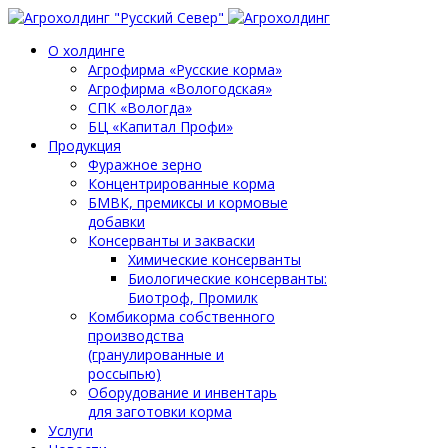
О холдинге
Агрофирма «Русские корма»
Агрофирма «Вологодская»
СПК «Вологда»
БЦ «Капитал Профи»
Продукция
Фуражное зерно
Концентрированные корма
БМВК, премиксы и кормовые
добавки
Консерванты и закваски
Химические консерванты
Биологические консерванты:
Биотроф, Промилк
Комбикорма собственного
производства
(гранулированные и
россыпью)
Оборудование и инвентарь
для заготовки корма
Услуги