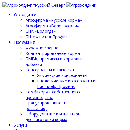
О холдинге
Агрофирма «Русские корма»
Агрофирма «Вологодская»
СПК «Вологда»
БЦ «Капитал Профи»
Продукция
Фуражное зерно
Концентрированные корма
БМВК, премиксы и кормовые
добавки
Консерванты и закваски
Химические консерванты
Биологические консерванты:
Биотроф, Промилк
Комбикорма собственного
производства
(гранулированные и
россыпью)
Оборудование и инвентарь
для заготовки корма
Услуги